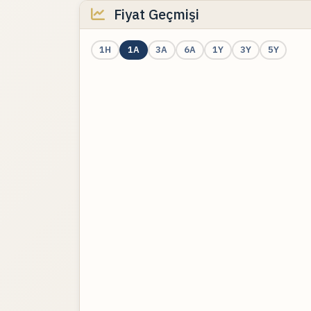
Fiyat Geçmişi
1H
1A
3A
6A
1Y
3Y
5Y