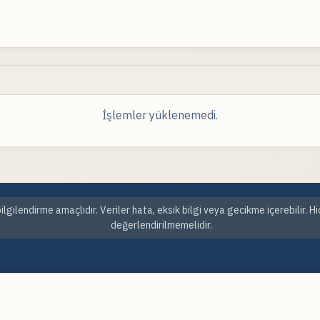
İşlemler yüklenemedi.
ilgilendirme amaçlıdır. Veriler hata, eksik bilgi veya gecikme içerebilir. H
değerlendirilmemelidir.