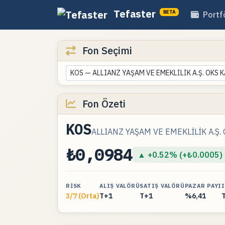
Tefaster
BETA
Portf
Fon Seçimi
KOS — ALLIANZ YAŞAM VE EMEKLİLİK A.Ş. OKS 
Fon Özeti
KOS
ALLIANZ YAŞAM VE EMEKLİLİK A.Ş
₺0,0984
▲ +0.52% (+₺0.0005)
RISK
ALIŞ VALÖRÜ
SATIŞ VALÖRÜ
PAZAR PAYI
3/7 (Orta)
T+1
T+1
%6,41