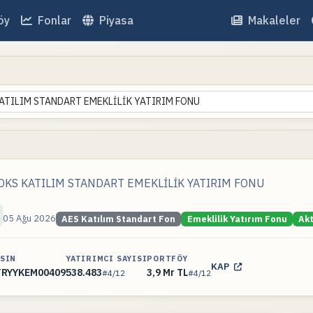
öy
Fonlar
Piyasa
Makaleler
KATILIM STANDART EMEKLİLİK YATIRIM FONU
. OKS KATILIM STANDART EMEKLİLİK YATIRIM FONU
05 Ağu 2026
AES Katılım Standart Fon
Emeklilik Yatırım Fonu
Akt
ISIN
YATIRIMCI SAYISI
PORTFÖY
KAP
TRYYKEM00409
538.483
3,9 Mr TL
#4/12
#4/12