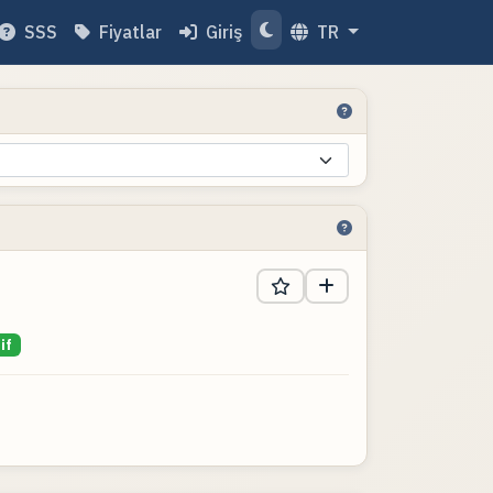
SSS
Fiyatlar
Giriş
TR
if