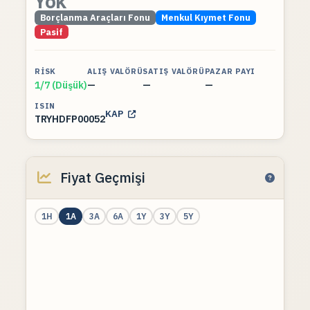
Yok
Borçlanma Araçları Fonu
Menkul Kıymet Fonu
Pasif
RISK
ALIŞ VALÖRÜ
SATIŞ VALÖRÜ
PAZAR PAYI
1/7 (Düşük)
—
—
—
ISIN
KAP
TRYHDFP00052
Fiyat Geçmişi
1H
1A
3A
6A
1Y
3Y
5Y