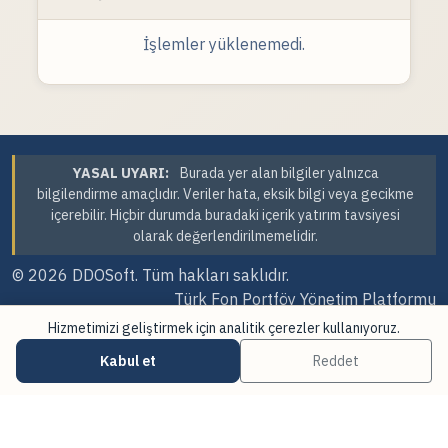
İşlemler yüklenemedi.
YASAL UYARI:
Burada yer alan bilgiler yalnızca
bilgilendirme amaçlıdır. Veriler hata, eksik bilgi veya gecikme
içerebilir. Hiçbir durumda buradaki içerik yatırım tavsiyesi
olarak değerlendirilmemelidir.
© 2026
DDOSoft
. Tüm hakları saklıdır.
Türk Fon Portföy Yönetim Platformu
Hizmetimizi geliştirmek için analitik çerezler kullanıyoruz.
Sürüm Tarihi: 06.08.2026 09:58
Kabul et
Reddet
·
·
Çerez Tercihleri
Veri Kaynakları
Güncellemeler