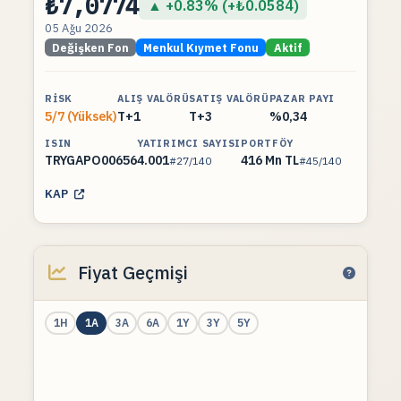
₺7,0774
▲ +0.83% (+₺0.0584)
05 Ağu 2026
Değişken Fon
Menkul Kıymet Fonu
Aktif
RISK
ALIŞ VALÖRÜ
SATIŞ VALÖRÜ
PAZAR PAYI
5/7 (Yüksek)
T+1
T+3
%0,34
ISIN
YATIRIMCI SAYISI
PORTFÖY
TRYGAPO00656
4.001
416 Mn TL
#27/140
#45/140
KAP
Fiyat Geçmişi
1H
1A
3A
6A
1Y
3Y
5Y