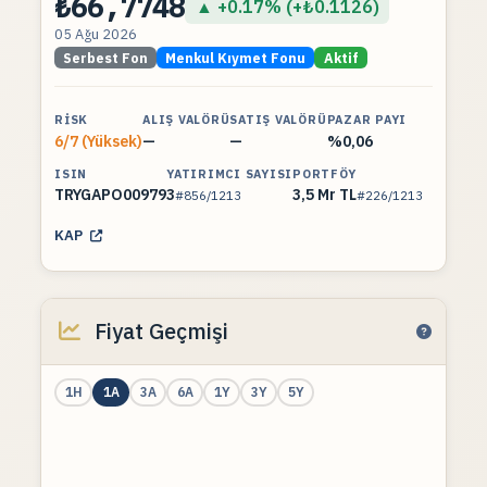
₺66,7748
▲ +0.17% (+₺0.1126)
05 Ağu 2026
Serbest Fon
Menkul Kıymet Fonu
Aktif
RISK
ALIŞ VALÖRÜ
SATIŞ VALÖRÜ
PAZAR PAYI
6/7 (Yüksek)
—
—
%0,06
ISIN
YATIRIMCI SAYISI
PORTFÖY
TRYGAPO00979
3
3,5 Mr TL
#856/1213
#226/1213
KAP
Fiyat Geçmişi
1H
1A
3A
6A
1Y
3Y
5Y