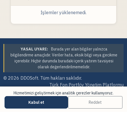
İşlemler yüklenemedi.
YASAL UYARI:
Burada yer alan bilgiler yalnızca
bilgilendirme amaçlıdır. Veriler hata, eksik bilgi veya gecikme
içerebilir. Hiçbir durumda buradaki içerik yatırım tavsiyesi
olarak değerlendirilmemelidir.
© 2026
DDOSoft
. Tüm hakları saklıdır.
Türk Fon Portföy Yönetim Platformu
Hizmetimizi geliştirmek için analitik çerezler kullanıyoruz.
Sürüm Tarihi: 06.08.2026 12:15
Kabul et
Reddet
·
·
Çerez Tercihleri
Veri Kaynakları
Güncellemeler