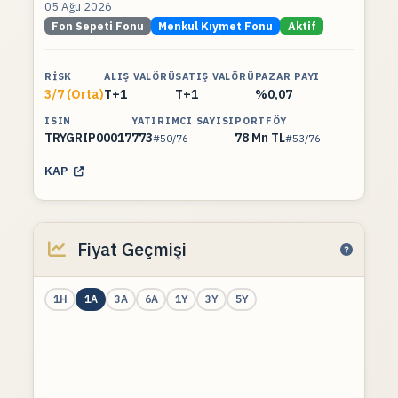
05 Ağu 2026
Fon Sepeti Fonu
Menkul Kıymet Fonu
Aktif
RISK
ALIŞ VALÖRÜ
SATIŞ VALÖRÜ
PAZAR PAYI
3/7 (Orta)
T+1
T+1
%0,07
ISIN
YATIRIMCI SAYISI
PORTFÖY
TRYGRIP00017
773
78 Mn TL
#50/76
#53/76
KAP
Fiyat Geçmişi
1H
1A
3A
6A
1Y
3Y
5Y