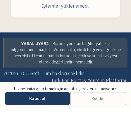
İşlemler yüklenemedi.
YASAL UYARI:
Burada yer alan bilgiler yalnızca
bilgilendirme amaçlıdır. Veriler hata, eksik bilgi veya gecikme
içerebilir. Hiçbir durumda buradaki içerik yatırım tavsiyesi
olarak değerlendirilmemelidir.
© 2026
DDOSoft
. Tüm hakları saklıdır.
Türk Fon Portföy Yönetim Platformu
Hizmetimizi geliştirmek için analitik çerezler kullanıyoruz.
Sürüm Tarihi: 06.08.2026 09:58
Kabul et
Reddet
·
·
Çerez Tercihleri
Veri Kaynakları
Güncellemeler