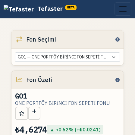
Tefaster
BETA
Fon Seçimi
GO1 — ONE PORTFÖY BİRİNCİ FON SEPETİ FONU
Fon Özeti
GO1
ONE PORTFÖY BİRİNCİ FON SEPETİ FONU
₺4,6274
▲ +0.52% (+₺0.0241)