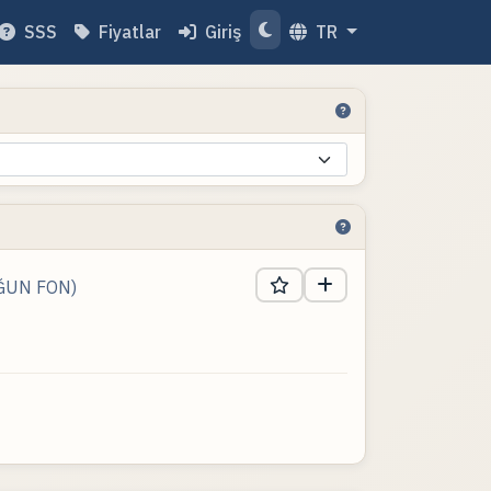
SSS
Fiyatlar
Giriş
TR
ĞUN FON)