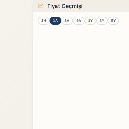
Fiyat Geçmişi
1H
1A
3A
6A
1Y
3Y
5Y