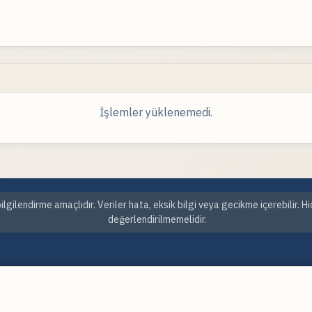
İşlemler yüklenemedi.
ilgilendirme amaçlıdır. Veriler hata, eksik bilgi veya gecikme içerebilir. H
değerlendirilmemelidir.