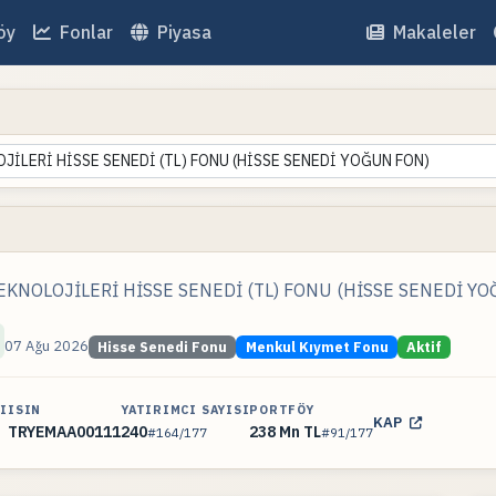
öy
Fonlar
Piyasa
Makaleler
LERİ HİSSE SENEDİ (TL) FONU (HİSSE SENEDİ YOĞUN FON)
NOLOJİLERİ HİSSE SENEDİ (TL) FONU (HİSSE SENEDİ YO
07 Ağu 2026
Hisse Senedi Fonu
Menkul Kıymet Fonu
Aktif
I
ISIN
YATIRIMCI SAYISI
PORTFÖY
KAP
TRYEMAA00111
240
238 Mn TL
#164/177
#91/177