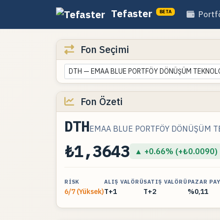
Tefaster
BETA
Portf
Fon Seçimi
DTH — EMAA BLUE PORTFÖY DÖNÜŞÜM TEKNOLOJİ
Fon Özeti
DTH
EMAA BLUE PORTFÖY DÖNÜŞÜM TEK
₺1,3643
▲ +0.66% (+₺0.0090)
RISK
ALIŞ VALÖRÜ
SATIŞ VALÖRÜ
PAZAR PAY
6/7 (Yüksek)
T+1
T+2
%0,11