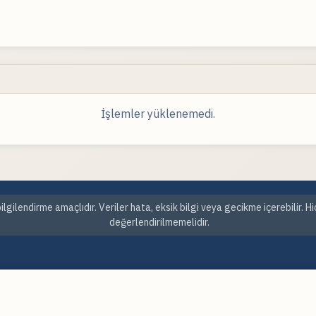
İşlemler yüklenemedi.
ilgilendirme amaçlıdır. Veriler hata, eksik bilgi veya gecikme içerebilir. H
değerlendirilmemelidir.