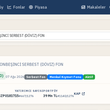
öy
Fonlar
Piyasa
Makaleler
ŞİNCİ SERBEST (DÖVİZ) FON
 ONBEŞİNCİ SERBEST (DÖVİZ) FON
0)
07 Ağu 2026
Serbest Fon
Menkul Kıymet Fonu
Aktif
YATIRIMCI SAYISI
PORTFÖY
KAP
NZP01817
15
39 Mn TL
#667/1276
#1140/1276