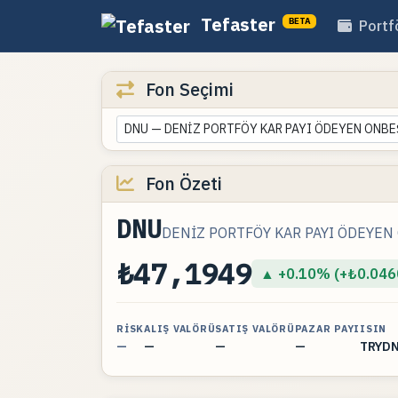
Tefaster
BETA
Portf
Fon Seçimi
DNU — DENİZ PORTFÖY KAR PAYI ÖDEYEN ONBE
Fon Özeti
DNU
DENİZ PORTFÖY KAR PAYI ÖDEYEN
₺47,1949
▲ +0.10% (+₺0.046
RISK
ALIŞ VALÖRÜ
SATIŞ VALÖRÜ
PAZAR PAYI
ISIN
—
—
—
—
TRYD