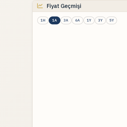
Fiyat Geçmişi
1H
1A
3A
6A
1Y
3Y
5Y