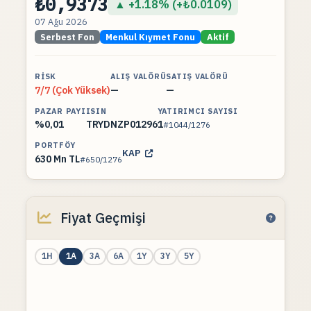
₺0,9373
▲ +1.18% (+₺0.0109)
07 Ağu 2026
Serbest Fon
Menkul Kıymet Fonu
Aktif
RISK
ALIŞ VALÖRÜ
SATIŞ VALÖRÜ
7/7 (Çok Yüksek)
—
—
PAZAR PAYI
ISIN
YATIRIMCI SAYISI
%0,01
TRYDNZP01296
1
#1044/1276
PORTFÖY
KAP
630 Mn TL
#650/1276
Fiyat Geçmişi
1H
1A
3A
6A
1Y
3Y
5Y