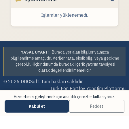
İşlemler yüklenemedi.
YASAL UYARI:
Burada yer alan bilgiler yalnızca
bilgilendirme amaçlıdır. Veriler hata, eksik bilgi veya gecikme
içerebilir. Hiçbir durumda buradaki içerik yatırım tavsiyesi
olarak değerlendirilmemelidir.
© 2026
DDOSoft
. Tüm hakları saklıdır.
Türk Fon Portföy Yönetim Platformu
Hizmetimizi geliştirmek için analitik çerezler kullanıyoruz.
Sürüm Tarihi: 07.08.2026 23:41
Kabul et
Reddet
·
·
Çerez Tercihleri
Veri Kaynakları
Güncellemeler