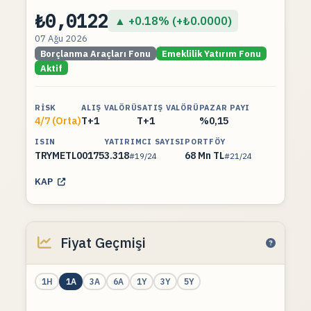
₺0,0122
▲ +0.18% (+₺0.0000)
07 Ağu 2026
Borçlanma Araçları Fonu
Emeklilik Yatırım Fonu
Aktif
RISK
ALIŞ VALÖRÜ
SATIŞ VALÖRÜ
PAZAR PAYI
4/7 (Orta)
T+1
T+1
%0,15
ISIN
YATIRIMCI SAYISI
PORTFÖY
TRYMETL00175
3.318
68 Mn TL
#19/24
#21/24
KAP
Fiyat Geçmişi
1H
1A
3A
6A
1Y
3Y
5Y