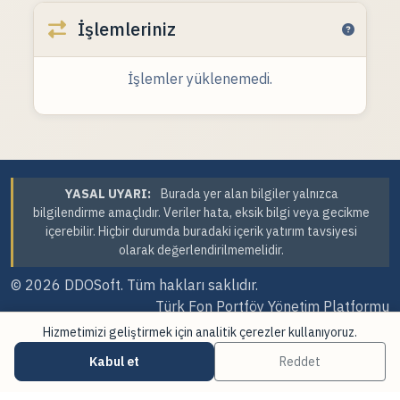
İşlemleriniz
İşlemler yüklenemedi.
YASAL UYARI:
Burada yer alan bilgiler yalnızca
bilgilendirme amaçlıdır. Veriler hata, eksik bilgi veya gecikme
içerebilir. Hiçbir durumda buradaki içerik yatırım tavsiyesi
olarak değerlendirilmemelidir.
© 2026
DDOSoft
. Tüm hakları saklıdır.
Türk Fon Portföy Yönetim Platformu
Hizmetimizi geliştirmek için analitik çerezler kullanıyoruz.
Sürüm Tarihi: 07.08.2026 23:41
Kabul et
Reddet
·
·
Çerez Tercihleri
Veri Kaynakları
Güncellemeler