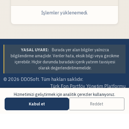
İşlemler yüklenemedi.
YASAL UYARI:
Burada yer alan bilgiler yalnızca
bilgilendirme amaçlıdır. Veriler hata, eksik bilgi veya gecikme
içerebilir. Hiçbir durumda buradaki içerik yatırım tavsiyesi
olarak değerlendirilmemelidir.
© 2026
DDOSoft
. Tüm hakları saklıdır.
Türk Fon Portföy Yönetim Platformu
Hizmetimizi geliştirmek için analitik çerezler kullanıyoruz.
Sürüm Tarihi: 06.08.2026 12:15
Kabul et
Reddet
·
·
Çerez Tercihleri
Veri Kaynakları
Güncellemeler