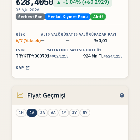
₺28,4050
▲ +1.04% (+₺0.2929)
05 Ağu 2026
Serbest Fon
Menkul Kıymet Fonu
Aktif
RISK
ALIŞ VALÖRÜ
SATIŞ VALÖRÜ
PAZAR PAYI
6/7 (Yüksek)
—
—
%0,01
ISIN
YATIRIMCI SAYISI
PORTFÖY
TRYKTPY00079
1
924 Mn TL
#982/1213
#524/1213
KAP
Fiyat Geçmişi
1H
1A
3A
6A
1Y
3Y
5Y