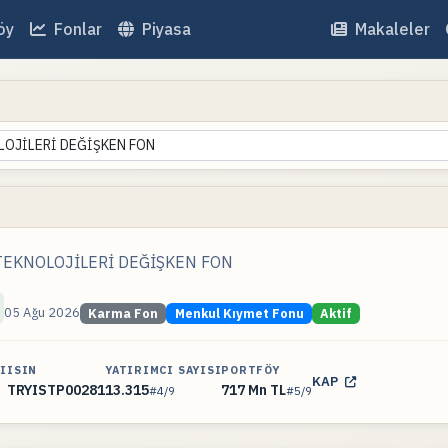
öy
Fonlar
Piyasa
Makaleler
LOJİLERİ DEĞİŞKEN FON
TEKNOLOJİLERİ DEĞİŞKEN FON
05 Ağu 2026
Karma Fon
Menkul Kıymet Fonu
Aktif
I
ISIN
YATIRIMCI SAYISI
PORTFÖY
KAP
TRYISTP00281
13.315
717 Mn TL
#4/9
#5/9