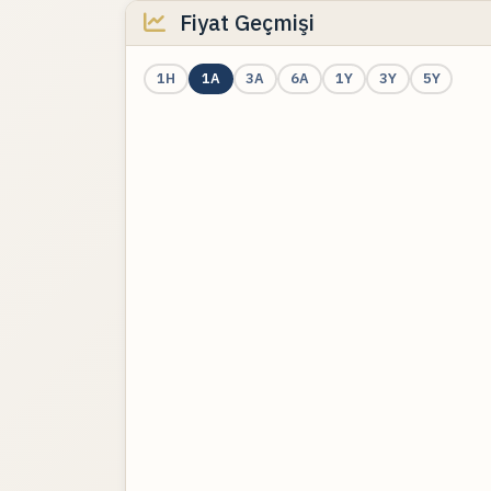
Fiyat Geçmişi
1H
1A
3A
6A
1Y
3Y
5Y