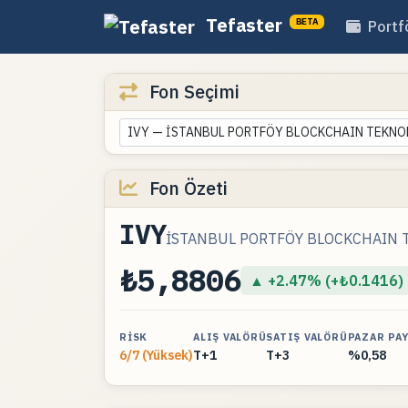
Tefaster
BETA
Portf
Fon Seçimi
IVY — İSTANBUL PORTFÖY BLOCKCHAIN TEKNO
Fon Özeti
IVY
İSTANBUL PORTFÖY BLOCKCHAIN 
₺5,8806
▲ +2.47% (+₺0.1416)
RISK
ALIŞ VALÖRÜ
SATIŞ VALÖRÜ
PAZAR PAY
6/7 (Yüksek)
T+1
T+3
%0,58