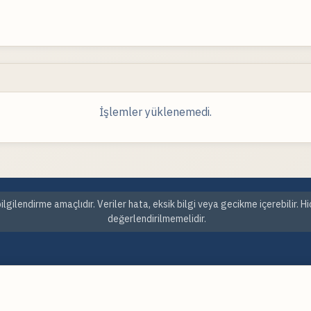
İşlemler yüklenemedi.
ilgilendirme amaçlıdır. Veriler hata, eksik bilgi veya gecikme içerebilir. H
değerlendirilmemelidir.