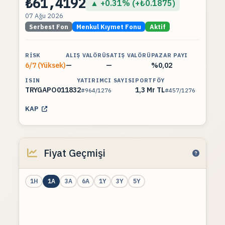
₺61,4192
▲ +0.31% (+₺0.1875)
07 Ağu 2026
Serbest Fon
Menkul Kıymet Fonu
Aktif
RISK
ALIŞ VALÖRÜ
SATIŞ VALÖRÜ
PAZAR PAYI
6/7 (Yüksek)
—
—
%0,02
ISIN
YATIRIMCI SAYISI
PORTFÖY
TRYGAPO01183
2
1,3 Mr TL
#964/1276
#457/1276
KAP
Fiyat Geçmişi
1H
1A
3A
6A
1Y
3Y
5Y