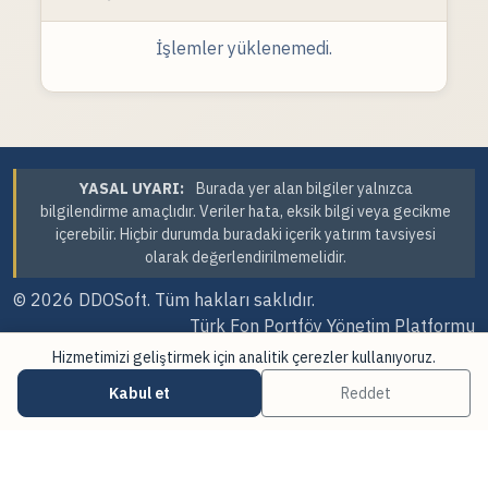
İşlemler yüklenemedi.
YASAL UYARI:
Burada yer alan bilgiler yalnızca
bilgilendirme amaçlıdır. Veriler hata, eksik bilgi veya gecikme
içerebilir. Hiçbir durumda buradaki içerik yatırım tavsiyesi
olarak değerlendirilmemelidir.
© 2026
DDOSoft
. Tüm hakları saklıdır.
Türk Fon Portföy Yönetim Platformu
Hizmetimizi geliştirmek için analitik çerezler kullanıyoruz.
Sürüm Tarihi: 07.08.2026 23:41
Kabul et
Reddet
·
·
Çerez Tercihleri
Veri Kaynakları
Güncellemeler