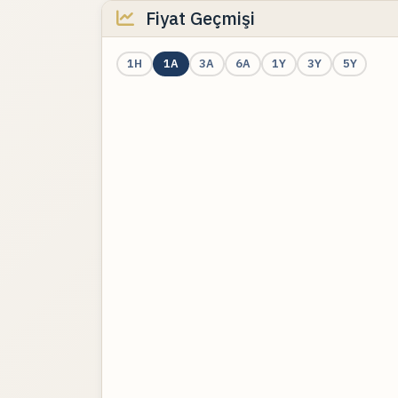
Fiyat Geçmişi
1H
1A
3A
6A
1Y
3Y
5Y