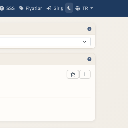
SSS
Fiyatlar
Giriş
TR