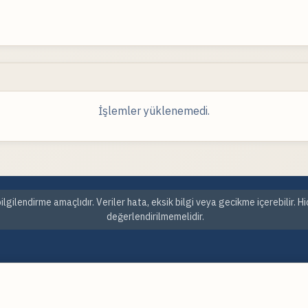
İşlemler yüklenemedi.
ilgilendirme amaçlıdır. Veriler hata, eksik bilgi veya gecikme içerebilir. H
değerlendirilmemelidir.