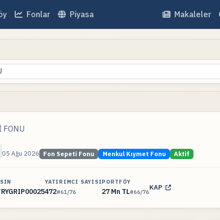
öy
Fonlar
Piyasa
Makaleler
U
İ FONU
05 Ağu 2026
Fon Sepeti Fonu
Menkul Kıymet Fonu
Aktif
ISIN
YATIRIMCI SAYISI
PORTFÖY
KAP
TRYGRIP00025
472
27 Mn TL
#61/76
#66/76