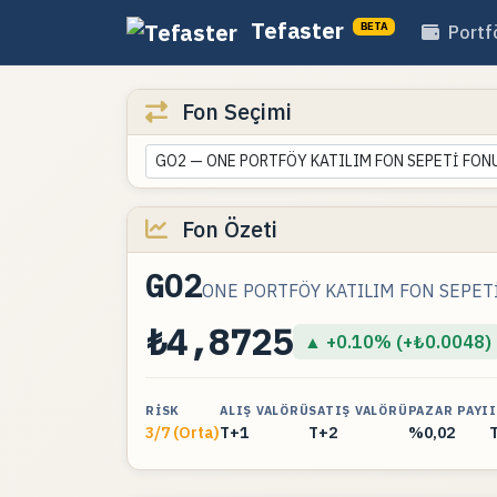
Tefaster
BETA
Portf
Fon Seçimi
GO2 — ONE PORTFÖY KATILIM FON SEPETİ FON
Fon Özeti
GO2
ONE PORTFÖY KATILIM FON SEPET
₺4,8725
▲ +0.10% (+₺0.0048)
RISK
ALIŞ VALÖRÜ
SATIŞ VALÖRÜ
PAZAR PAYI
3/7 (Orta)
T+1
T+2
%0,02