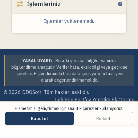
İşlemleriniz
İşlemler yüklenemedi.
YASAL UYARI:
Burada yer alan bilgiler yalnızca
bilgilendirme amaçlıdır. Veriler hata, eksik bilgi veya gecikme
içerebilir. Hiçbir durumda buradaki içerik yatırım tavsiyesi
olarak değerlendirilmemelidir.
© 2026
DDOSoft
. Tüm hakları saklıdır.
Türk Fon Portföy Yönetim Platformu
Hizmetimizi geliştirmek için analitik çerezler kullanıyoruz.
Sürüm Tarihi: 07.08.2026 09:25
Kabul et
Reddet
·
·
Çerez Tercihleri
Veri Kaynakları
Güncellemeler