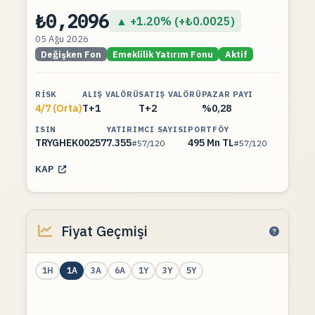
₺0,2096
▲ +1.20% (+₺0.0025)
05 Ağu 2026
Değişken Fon
Emeklilik Yatırım Fonu
Aktif
RISK
ALIŞ VALÖRÜ
SATIŞ VALÖRÜ
PAZAR PAYI
4/7 (Orta)
T+1
T+2
%0,28
ISIN
YATIRIMCI SAYISI
PORTFÖY
TRYGHEK00257
7.355
495 Mn TL
#57/120
#57/120
KAP
Fiyat Geçmişi
1H
1A
3A
6A
1Y
3Y
5Y