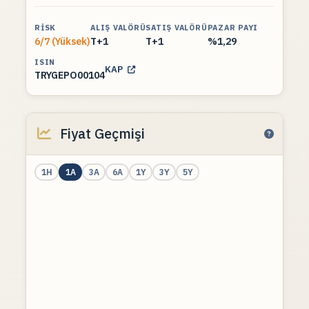
RISK
ALIŞ VALÖRÜ
SATIŞ VALÖRÜ
PAZAR PAYI
6/7 (Yüksek)
T+1
T+1
%1,29
ISIN
KAP
TRYGEPO00104
Fiyat Geçmişi
1H
1A
3A
6A
1Y
3Y
5Y