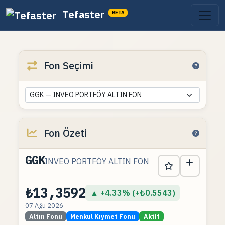
Tefaster
BETA
Fon Seçimi
GGK — INVEO PORTFÖY ALTIN FON
Fon Özeti
GGK
INVEO PORTFÖY ALTIN FON
₺13,3592
▲ +4.33% (+₺0.5543)
07 Ağu 2026
Altın Fonu
Menkul Kıymet Fonu
Aktif