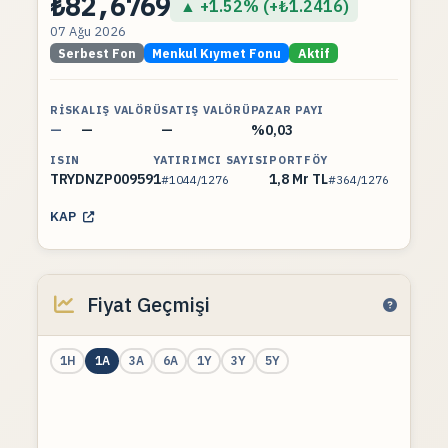
₺82,6769
▲ +1.52% (+₺1.2416)
07 Ağu 2026
Serbest Fon
Menkul Kıymet Fonu
Aktif
RISK
ALIŞ VALÖRÜ
SATIŞ VALÖRÜ
PAZAR PAYI
—
—
—
%0,03
ISIN
YATIRIMCI SAYISI
PORTFÖY
TRYDNZP00959
1
1,8 Mr TL
#1044/1276
#364/1276
KAP
Fiyat Geçmişi
1H
1A
3A
6A
1Y
3Y
5Y