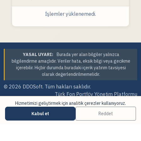
İşlemler yüklenemedi.
YASAL UYARI:
Burada yer alan bilgiler yalnızca
bilgilendirme amaçlıdır. Veriler hata, eksik bilgi veya gecikme
içerebilir. Hiçbir durumda buradaki içerik yatırım tavsiyesi
olarak değerlendirilmemelidir.
© 2026
DDOSoft
. Tüm hakları saklıdır.
Türk Fon Portföy Yönetim Platformu
Hizmetimizi geliştirmek için analitik çerezler kullanıyoruz.
Sürüm Tarihi: 07.08.2026 23:41
Kabul et
Reddet
·
·
Çerez Tercihleri
Veri Kaynakları
Güncellemeler