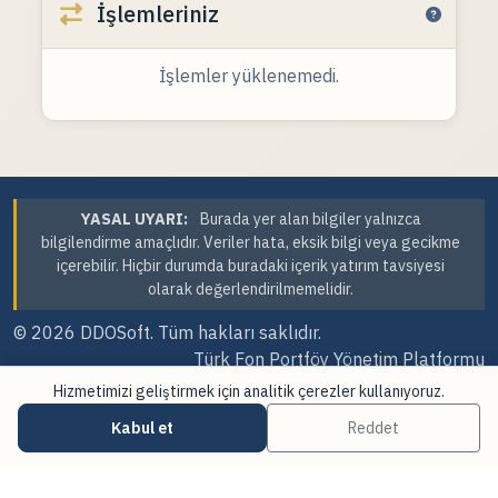
İşlemleriniz
İşlemler yüklenemedi.
YASAL UYARI:
Burada yer alan bilgiler yalnızca
bilgilendirme amaçlıdır. Veriler hata, eksik bilgi veya gecikme
içerebilir. Hiçbir durumda buradaki içerik yatırım tavsiyesi
olarak değerlendirilmemelidir.
© 2026
DDOSoft
. Tüm hakları saklıdır.
Türk Fon Portföy Yönetim Platformu
Hizmetimizi geliştirmek için analitik çerezler kullanıyoruz.
Sürüm Tarihi: 07.08.2026 23:41
Kabul et
Reddet
·
·
Çerez Tercihleri
Veri Kaynakları
Güncellemeler