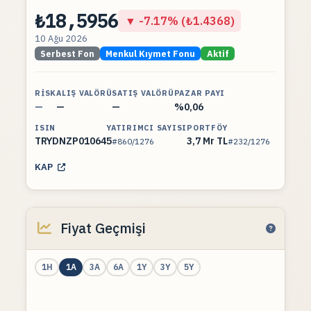
₺18,5956
▼ -7.17% (₺1.4368)
10 Ağu 2026
Serbest Fon
Menkul Kıymet Fonu
Aktif
RISK
ALIŞ VALÖRÜ
SATIŞ VALÖRÜ
PAZAR PAYI
—
—
—
%0,06
ISIN
YATIRIMCI SAYISI
PORTFÖY
TRYDNZP01064
5
3,7 Mr TL
#860/1276
#232/1276
KAP
Fiyat Geçmişi
1H
1A
3A
6A
1Y
3Y
5Y