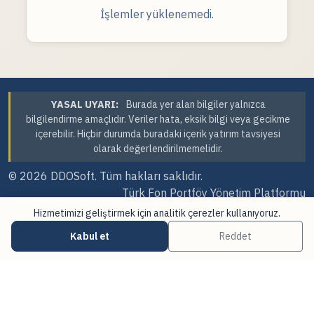
İşlemler yüklenemedi.
YASAL UYARI:
Burada yer alan bilgiler yalnızca
bilgilendirme amaçlıdır. Veriler hata, eksik bilgi veya gecikme
içerebilir. Hiçbir durumda buradaki içerik yatırım tavsiyesi
olarak değerlendirilmemelidir.
© 2026
DDOSoft
. Tüm hakları saklıdır.
Türk Fon Portföy Yönetim Platformu
Hizmetimizi geliştirmek için analitik çerezler kullanıyoruz.
Sürüm Tarihi: 07.08.2026 23:41
Kabul et
Reddet
·
·
Çerez Tercihleri
Veri Kaynakları
Güncellemeler