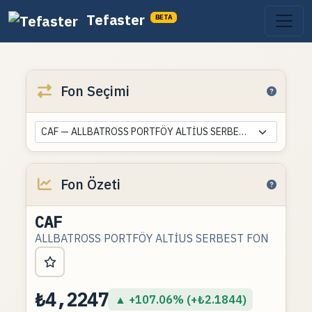
Tefaster
BETA
Fon Seçimi
CAF — ALLBATROSS PORTFÖY ALTİUS SERBEST FON
Fon Özeti
CAF
ALLBATROSS PORTFÖY ALTİUS SERBEST FON
₺4,2247
▲ +107.06% (+₺2.1844)