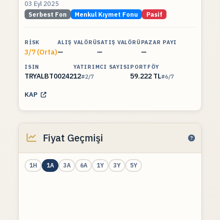
03 Eyl 2025
Serbest Fon
Menkul Kıymet Fonu
Pasif
RISK
ALIŞ VALÖRÜ
SATIŞ VALÖRÜ
PAZAR PAYI
3/7 (Orta)
—
—
—
ISIN
YATIRIMCI SAYISI
PORTFÖY
TRYALBT00242
12
59.222 TL
#2/7
#6/7
KAP
Fiyat Geçmişi
1H
1A
3A
6A
1Y
3Y
5Y