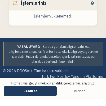
İşlemleriniz
İşlemler yüklenemedi.
YASAL UYARI:
Burada yer alan bilgiler yalnızca
bilgilendirme amaçlıdır. Veriler hata, eksik bilgi veya gecikme
içerebilir. Hiçbir durumda buradaki içerik yatırım tavsiyesi
olarak değerlendirilmemelidir.
© 2026
DDOSoft
. Tüm hakları saklıdır.
Türk Fon Portföy Yönetim Platformu
Hizmetimizi geliştirmek için analitik çerezler kullanıyoruz.
Sürüm Tarihi: 07.08.2026 23:41
Kabul et
Reddet
·
·
Çerez Tercihleri
Veri Kaynakları
Güncellemeler