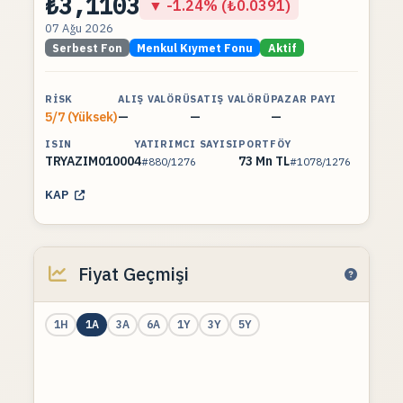
₺3,1103
▼ -1.24% (₺0.0391)
07 Ağu 2026
Serbest Fon
Menkul Kıymet Fonu
Aktif
RISK
ALIŞ VALÖRÜ
SATIŞ VALÖRÜ
PAZAR PAYI
5/7 (Yüksek)
—
—
—
ISIN
YATIRIMCI SAYISI
PORTFÖY
TRYAZIM01000
4
73 Mn TL
#880/1276
#1078/1276
KAP
Fiyat Geçmişi
1H
1A
3A
6A
1Y
3Y
5Y