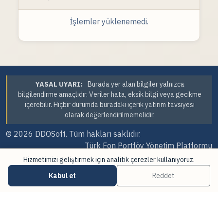
İşlemler yüklenemedi.
YASAL UYARI:
Burada yer alan bilgiler yalnızca
bilgilendirme amaçlıdır. Veriler hata, eksik bilgi veya gecikme
içerebilir. Hiçbir durumda buradaki içerik yatırım tavsiyesi
olarak değerlendirilmemelidir.
© 2026
DDOSoft
. Tüm hakları saklıdır.
Türk Fon Portföy Yönetim Platformu
Hizmetimizi geliştirmek için analitik çerezler kullanıyoruz.
Sürüm Tarihi: 07.08.2026 09:25
Kabul et
Reddet
·
·
Çerez Tercihleri
Veri Kaynakları
Güncellemeler