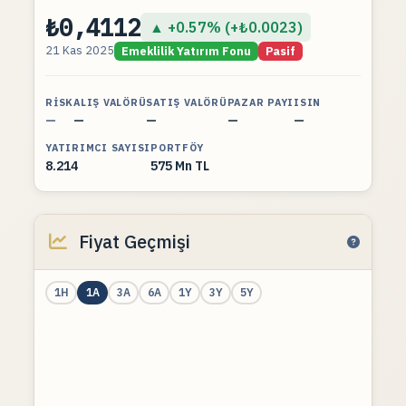
₺0,4112
▲ +0.57% (+₺0.0023)
21 Kas 2025
Emeklilik Yatırım Fonu
Pasif
RISK
ALIŞ VALÖRÜ
SATIŞ VALÖRÜ
PAZAR PAYI
ISIN
—
—
—
—
—
YATIRIMCI SAYISI
PORTFÖY
8.214
575 Mn TL
Fiyat Geçmişi
1H
1A
3A
6A
1Y
3Y
5Y