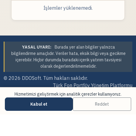
İşlemler yüklenemedi.
YASAL UYARI:
Burada yer alan bilgiler yalnızca
bilgilendirme amaçlıdır. Veriler hata, eksik bilgi veya gecikme
içerebilir. Hiçbir durumda buradaki içerik yatırım tavsiyesi
olarak değerlendirilmemelidir.
© 2026
DDOSoft
. Tüm hakları saklıdır.
Türk Fon Portföy Yönetim Platformu
Hizmetimizi geliştirmek için analitik çerezler kullanıyoruz.
Sürüm Tarihi: 06.08.2026 12:15
Kabul et
Reddet
·
·
Çerez Tercihleri
Veri Kaynakları
Güncellemeler