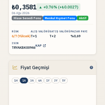
₺0,3581
▲ +0.76% (+₺0.0027)
06 Ağu 2026
Hisse Senedi Fonu
Menkul Kıymet Fonu
Aktif
RISK
ALIŞ VALÖRÜ
SATIŞ VALÖRÜ
PAZAR PAYI
6/7 (Yüksek)
T+1
T+2
%0,69
ISIN
KAP
TRYAKBK00946
Fiyat Geçmişi
1H
1A
3A
6A
1Y
3Y
5Y