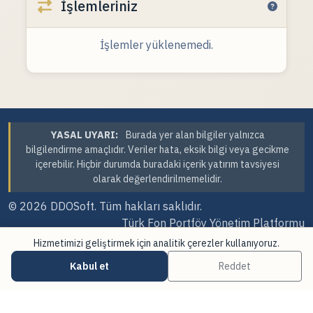
İşlemleriniz
İşlemler yüklenemedi.
YASAL UYARI:
Burada yer alan bilgiler yalnızca
bilgilendirme amaçlıdır. Veriler hata, eksik bilgi veya gecikme
içerebilir. Hiçbir durumda buradaki içerik yatırım tavsiyesi
olarak değerlendirilmemelidir.
© 2026
DDOSoft
. Tüm hakları saklıdır.
Türk Fon Portföy Yönetim Platformu
Hizmetimizi geliştirmek için analitik çerezler kullanıyoruz.
Sürüm Tarihi: 07.08.2026 23:41
Kabul et
Reddet
·
·
Çerez Tercihleri
Veri Kaynakları
Güncellemeler