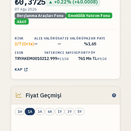
₺0,3725
▲ +0.22% (+₺0.0008)
07 Ağu 2026
Borçlanma Araçları Fonu
Emeklilik Yatırım Fonu
Aktif
RISK
ALIŞ VALÖRÜ
SATIŞ VALÖRÜ
PAZAR PAYI
3/7 (Orta)
—
—
%1,65
ISIN
YATIRIMCI SAYISI
PORTFÖY
TRYAKEM00102
12.999
761 Mn TL
#13/24
#9/24
KAP
Fiyat Geçmişi
1H
1A
3A
6A
1Y
3Y
5Y