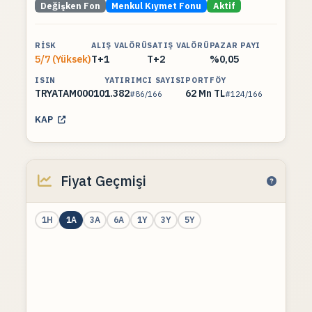
Değişken Fon
Menkul Kıymet Fonu
Aktif
RISK
ALIŞ VALÖRÜ
SATIŞ VALÖRÜ
PAZAR PAYI
5/7 (Yüksek)
T+1
T+2
%0,05
ISIN
YATIRIMCI SAYISI
PORTFÖY
TRYATAM00010
1.382
62 Mn TL
#86/166
#124/166
KAP
Fiyat Geçmişi
1H
1A
3A
6A
1Y
3Y
5Y