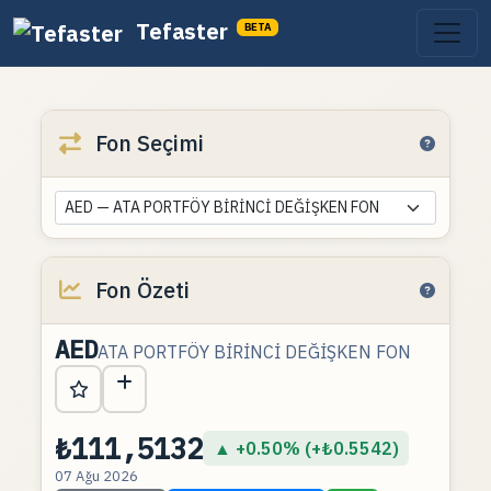
Tefaster
BETA
Fon Seçimi
AED — ATA PORTFÖY BİRİNCİ DEĞİŞKEN FON
Fon Özeti
AED
ATA PORTFÖY BİRİNCİ DEĞİŞKEN FON
₺111,5132
▲ +0.50% (+₺0.5542)
07 Ağu 2026