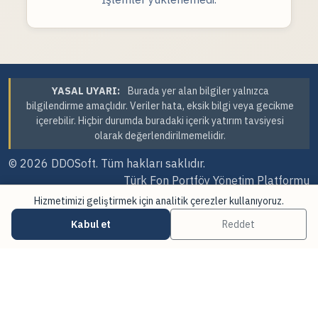
YASAL UYARI:
Burada yer alan bilgiler yalnızca
bilgilendirme amaçlıdır. Veriler hata, eksik bilgi veya gecikme
içerebilir. Hiçbir durumda buradaki içerik yatırım tavsiyesi
olarak değerlendirilmemelidir.
© 2026
DDOSoft
. Tüm hakları saklıdır.
Türk Fon Portföy Yönetim Platformu
Hizmetimizi geliştirmek için analitik çerezler kullanıyoruz.
Sürüm Tarihi: 07.08.2026 23:41
Kabul et
Reddet
·
·
Çerez Tercihleri
Veri Kaynakları
Güncellemeler